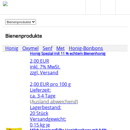
Bienenprodukte
Honig
Oxymel
Senf
Met
Honig-Bonbons
Honig Spezial mit 11 % echtem Bienenhonig
2,00 EUR
inkl. 7% MwSt.
zzgl. Versand
2,00 EUR pro 100 g
Lieferzeit:
ca. 3-4 Tage
(Ausland abweichend)
Lagerbestand:
20 Stück
Versandgewicht:
0,15 kg je